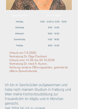
Sprechstunde
Dr. V. Riegel
Montag
9:00 - 12:00 & 14:30 - 19:00
Dienstag
9:00 - 14:00
Mittwoch
8:00 - 12:00
Donnerstag
11:00 - 18:00
Freitag
8:00 - 12:00
Urlaub am 7.8.2026,
Vertretung Dr. Olga Dechant
Urlaub vom 14.09. bis
04.10.2026
Vertretung Dr. med A. Kurvin,
Achtung: andere Öffnungszeiten, geänderte
offene Sprechstunde
Ich bin in Saarbrücken aufgewachsen und
habe nach meinem Studium in Freiburg und
Wien meine Facharztausbildung zur
Frauenärztin im Allgäu und in München
gemacht.
Seit 2004 bin ich in unserer